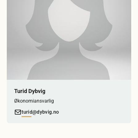
Turid Dybvig
Økonomiansvarlig
turid@dybvig.no